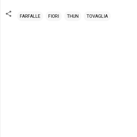
FARFALLE
FIORI
THUN
TOVAGLIA
C
o
m
m
e
n
t
i