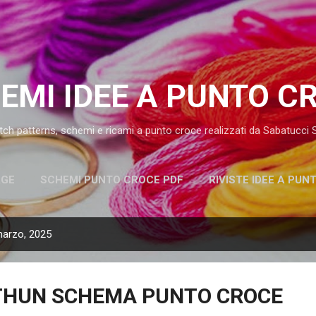
Passa ai contenuti principali
EMI IDEE A PUNTO C
tch patterns, schemi e ricami a punto croce realizzati da Sabatucci
AGE
SCHEMI PUNTO CROCE PDF
RIVISTE IDEE A PUN
marzo, 2025
THUN SCHEMA PUNTO CROCE