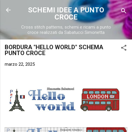
Passa ai contenuti principali
SCHEMI IDEE A PUNTO
CROCE
Cross stitch patterns, schemi e ricami a punto
croce realizzati da Sabatucci Simonetta
BORDURA "HELLO WORLD" SCHEMA
PUNTO CROCE
marzo 22, 2025