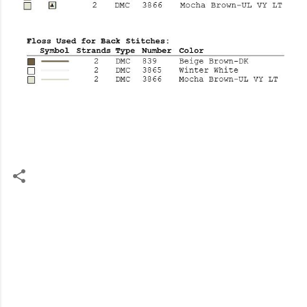
C
o
m
m
e
n