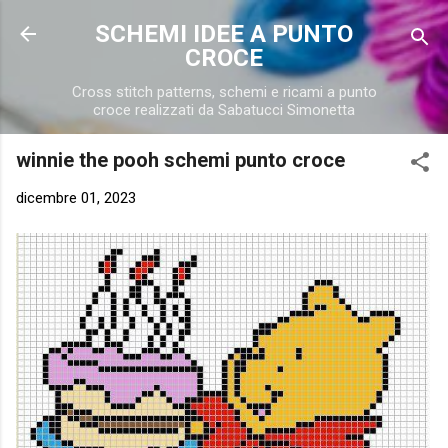
Passa ai contenuti principali
SCHEMI IDEE A PUNTO
CROCE
Cross stitch patterns, schemi e ricami a punto
croce realizzati da Sabatucci Simonetta
winnie the pooh schemi punto croce
dicembre 01, 2023