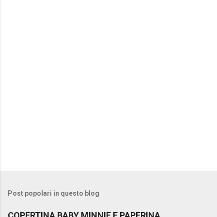
e
n
t
i
Post popolari in questo blog
COPERTINA BABY MINNIE E PAPERINA