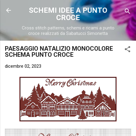
Passa ai contenuti principali
SCHEMI IDEE A PUNTO
CROCE
Cross stitch patterns, schemi e ricami a punto
croce realizzati da Sabatucci Simonetta
PAESAGGIO NATALIZIO MONOCOLORE
SCHEMA PUNTO CROCE
dicembre 02, 2023