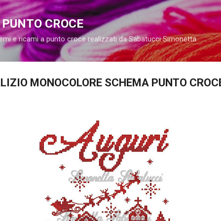
Passa ai contenuti principali
A PUNTO CROCE
emi e ricami a punto croce realizzati da Sabatucci Simonetta
ALIZIO MONOCOLORE SCHEMA PUNTO CROC