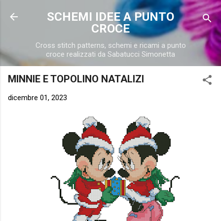
Passa ai contenuti principali
SCHEMI IDEE A PUNTO
CROCE
Cross stitch patterns, schemi e ricami a punto
croce realizzati da Sabatucci Simonetta
MINNIE E TOPOLINO NATALIZI
dicembre 01, 2023