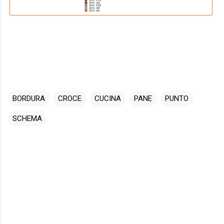
BORDURA
CROCE
CUCINA
PANE
PUNTO
SCHEMA
C
o
m
m
e
n