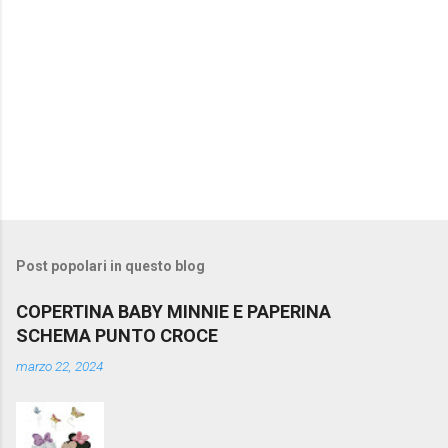
P
o
s
t
Post popolari in questo blog
a
u
COPERTINA BABY MINNIE E PAPERINA
n
SCHEMA PUNTO CROCE
c
o
marzo 22, 2024
m
m
e
n
t