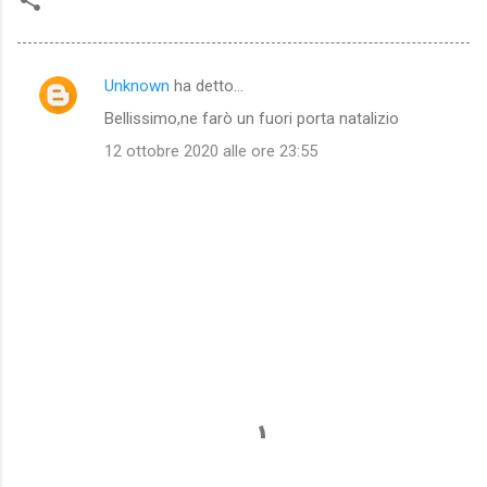
Unknown
ha detto…
C
Bellissimo,ne farò un fuori porta natalizio
o
12 ottobre 2020 alle ore 23:55
m
m
e
n
t
i