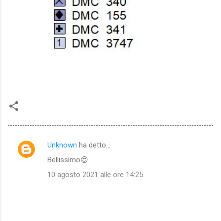
Unknown
ha detto…
C
Bellissimo😍
o
10 agosto 2021 alle ore 14:25
m
m
e
n