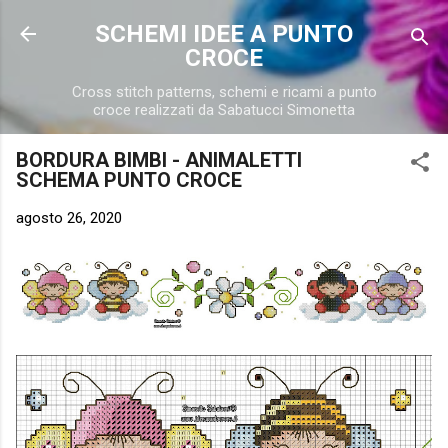
Passa ai contenuti principali
SCHEMI IDEE A PUNTO
CROCE
Cross stitch patterns, schemi e ricami a punto
croce realizzati da Sabatucci Simonetta
BORDURA BIMBI - ANIMALETTI
SCHEMA PUNTO CROCE
agosto 26, 2020