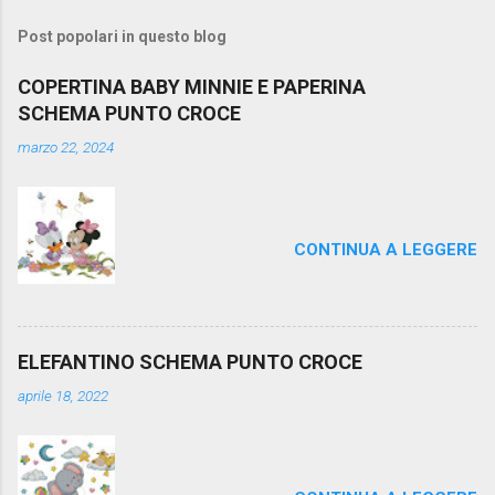
s
t
Post popolari in questo blog
a
u
COPERTINA BABY MINNIE E PAPERINA
n
SCHEMA PUNTO CROCE
c
o
marzo 22, 2024
m
m
e
n
t
CONTINUA A LEGGERE
o
ELEFANTINO SCHEMA PUNTO CROCE
aprile 18, 2022