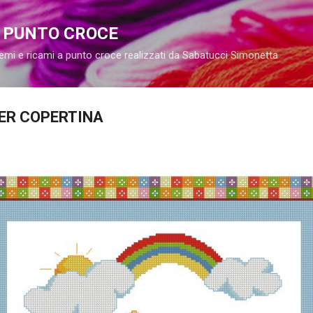
Passa ai contenuti principali
A PUNTO CROCE
emi e ricami a punto croce realizzati da Sabatucci Simonetta
ER COPERTINA