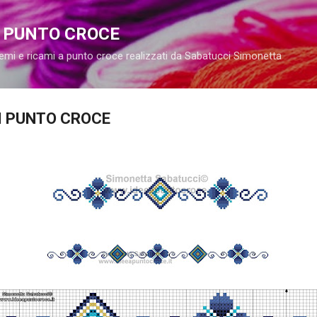
Passa ai contenuti principali
A PUNTO CROCE
emi e ricami a punto croce realizzati da Sabatucci Simonetta
I PUNTO CROCE