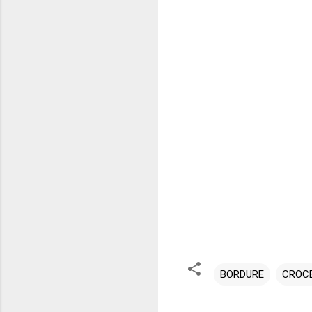
BORDURE
CROC
C