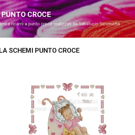
Passa ai contenuti principali
A PUNTO CROCE
emi e ricami a punto croce realizzati da Sabatucci Simonetta
LLA SCHEMI PUNTO CROCE