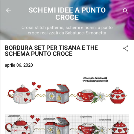
Passa ai contenuti principali
SCHEMI IDEE A PUNTO
CROCE
Cross stitch patterns, schemi e ricami a punto
croce realizzati da Sabatucci Simonetta
BORDURA SET PER TISANA E THE
SCHEMA PUNTO CROCE
aprile 06, 2020