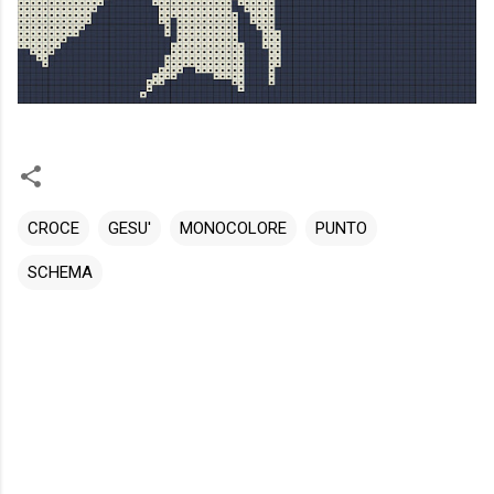
CROCE
GESU'
MONOCOLORE
PUNTO
SCHEMA
C
o
m
m
e
n