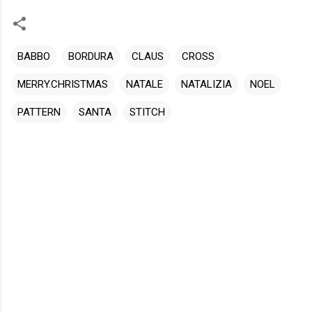
BABBO
BORDURA
CLAUS
CROSS
MERRY.CHRISTMAS
NATALE
NATALIZIA
NOEL
PATTERN
SANTA
STITCH
C
o
m
m
e
n
t
i