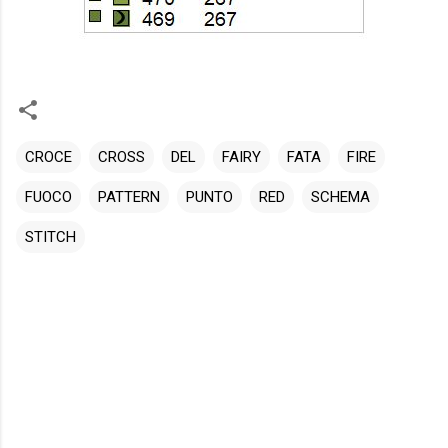
CROCE
CROSS
DEL
FAIRY
FATA
FIRE
FUOCO
PATTERN
PUNTO
RED
SCHEMA
STITCH
C
o
m
m
e
n