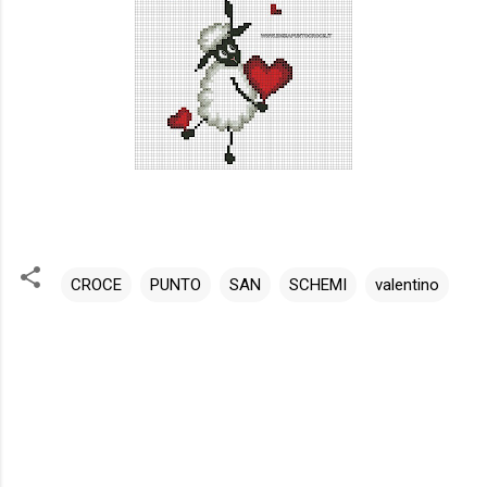
CROCE
PUNTO
SAN
SCHEMI
valentino
C
o
m
m
e