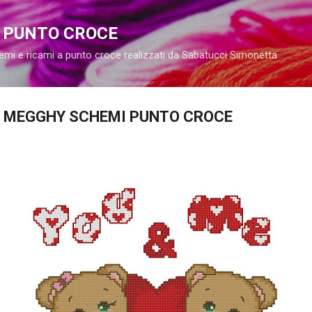
Passa ai contenuti principali
A PUNTO CROCE
emi e ricami a punto croce realizzati da Sabatucci Simonetta
E MEGGHY SCHEMI PUNTO CROCE