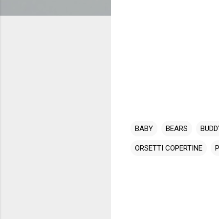
BABY
BEARS
BUDD
ORSETTI COPERTINE
C
o
m
m